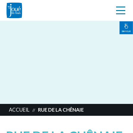
s
Aller
au
contenu
EN 1 CLIC
principal
ACCUEIL
RUE DE LA CHÊNAIE
//