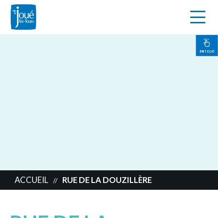
s
Aller
au
contenu
EN 1 CLIC
principal
ACCUEIL
RUE DE LA DOUZILLÈRE
//