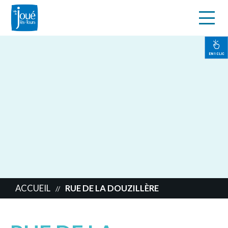
s
Aller
au
contenu
EN 1 CLIC
principal
ACCUEIL
RUE DE LA DOUZILLÈRE
//