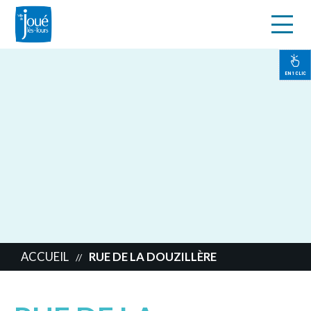
s
Aller
au
contenu
EN 1 CLIC
principal
ACCUEIL
RUE DE LA DOUZILLÈRE
//