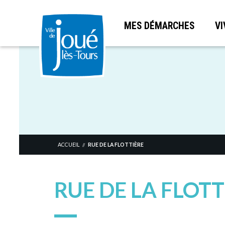
MES DÉMARCHES
VI
Aller
au
contenu
principal
ACCUEIL
RUE DE LA FLOTTIÈRE
//
RUE DE LA FLOTT