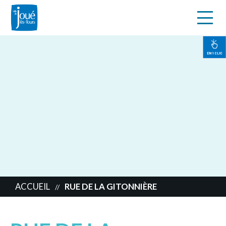
s
Aller
au
contenu
EN 1 CLIC
principal
ACCUEIL
RUE DE LA GITONNIÈRE
//