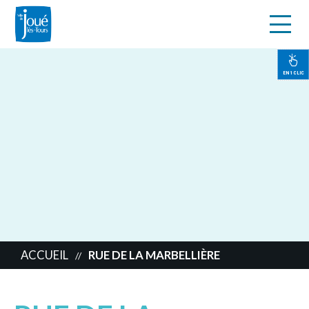
s
Aller
au
contenu
EN 1 CLIC
principal
ACCUEIL
RUE DE LA MARBELLIÈRE
//