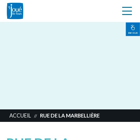
s
Aller
au
contenu
EN 1 CLIC
principal
ACCUEIL
RUE DE LA MARBELLIÈRE
//