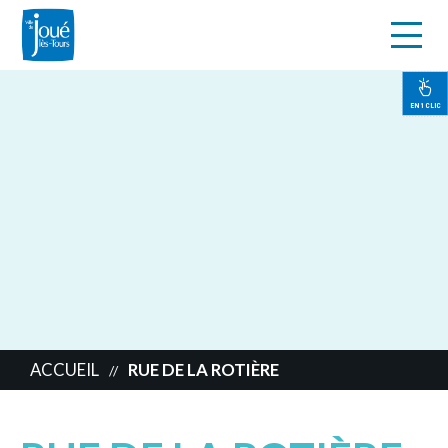
s
Aller
au
contenu
EN 1 CLIC
principal
ACCUEIL
RUE DE LA ROTIÈRE
//