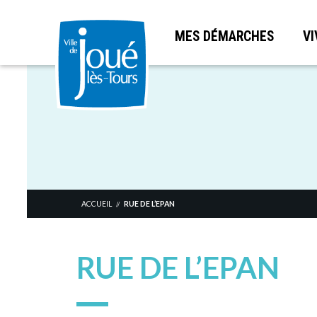
MES DÉMARCHES
VI
Aller
au
contenu
principal
ACCUEIL
RUE DE L’EPAN
//
RUE DE L’EPAN