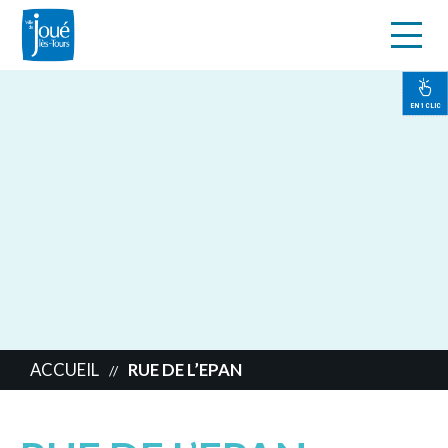
s
Aller
au
contenu
EN 1 CLIC
principal
ACCUEIL
RUE DE L’EPAN
//