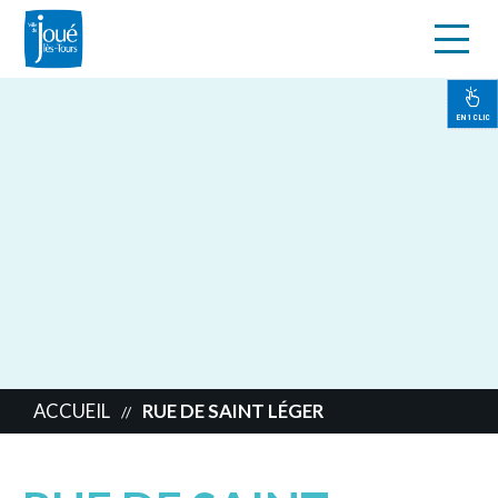
s
Aller
au
contenu
EN 1 CLIC
principal
ACCUEIL
RUE DE SAINT LÉGER
//