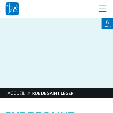
s
Aller
au
contenu
EN 1 CLIC
principal
ACCUEIL
RUE DE SAINT LÉGER
//