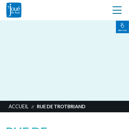
s
Aller
au
contenu
EN 1 CLIC
principal
ACCUEIL
RUE DE TROTBRIAND
//