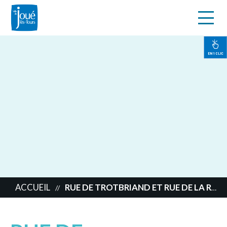
s
Aller
au
contenu
EN 1 CLIC
principal
ACCUEIL
RUE DE TROTBRIAND ET RUE DE LA RÉSIDENCE
//