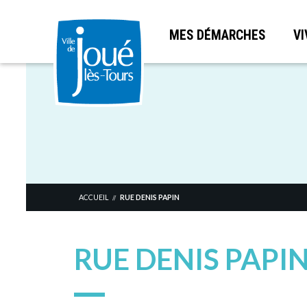
MES DÉMARCHES
VI
Aller
au
contenu
principal
ACCUEIL
RUE DENIS PAPIN
//
RUE DENIS PAPI