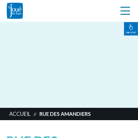
s
Aller
au
contenu
EN 1 CLIC
principal
ACCUEIL
RUE DES AMANDIERS
//