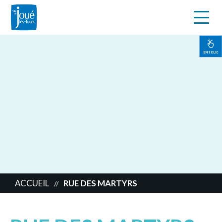
s
Aller
au
contenu
EN 1 CLIC
principal
ACCUEIL
RUE DES MARTYRS
//