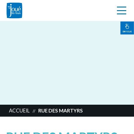
s
Aller
au
contenu
EN 1 CLIC
principal
ACCUEIL
RUE DES MARTYRS
//