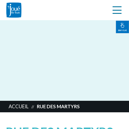
s
Aller
au
contenu
EN 1 CLIC
principal
ACCUEIL
RUE DES MARTYRS
//