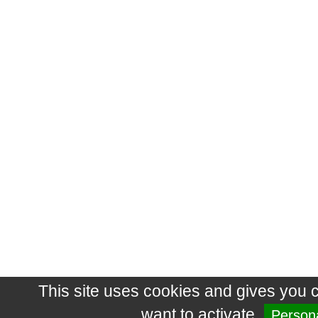
This site uses cookies and gives you 
want to activate
Persona