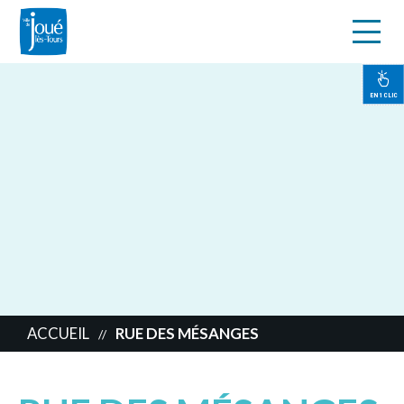
s
Aller
au
contenu
EN 1 CLIC
principal
ACCUEIL
RUE DES MÉSANGES
//