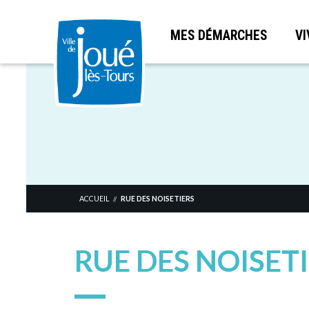
MES DÉMARCHES
VI
Aller
au
contenu
principal
ACCUEIL
RUE DES NOISETIERS
//
RUE DES NOISET