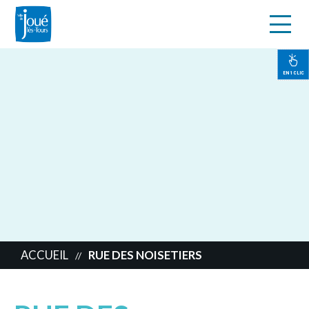
s
Aller
au
contenu
EN 1 CLIC
principal
ACCUEIL
RUE DES NOISETIERS
//