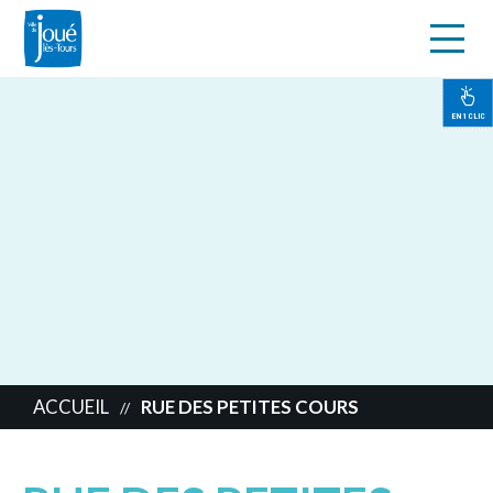
s
Aller
au
contenu
EN 1 CLIC
principal
ACCUEIL
RUE DES PETITES COURS
//