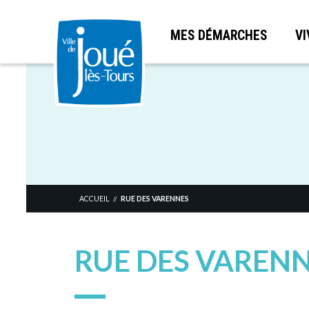
MES DÉMARCHES
VI
Aller
au
contenu
principal
ACCUEIL
RUE DES VARENNES
//
RUE DES VAREN