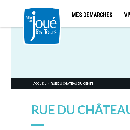
MES DÉMARCHES
VI
Aller
au
contenu
principal
ACCUEIL
RUE DU CHÂTEAU DU GENÊT
//
RUE DU CHÂTEA