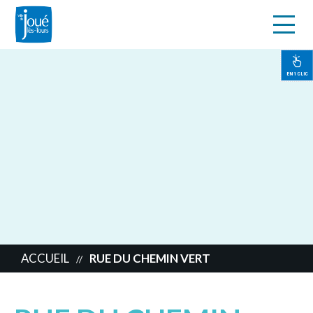
s
Aller
au
contenu
EN 1 CLIC
principal
ACCUEIL
RUE DU CHEMIN VERT
//