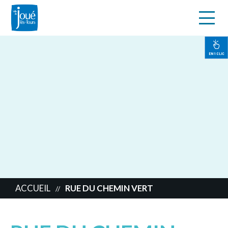
s
Aller
au
contenu
EN 1 CLIC
principal
ACCUEIL
RUE DU CHEMIN VERT
//