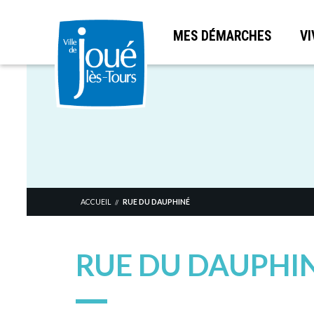
MES DÉMARCHES
VI
Aller
au
contenu
principal
ACCUEIL
RUE DU DAUPHINÉ
//
RUE DU DAUPHI