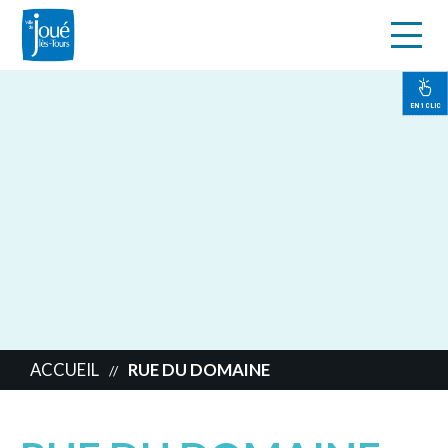
s
Aller
au
contenu
EN 1 CLIC
principal
ACCUEIL
RUE DU DOMAINE
//