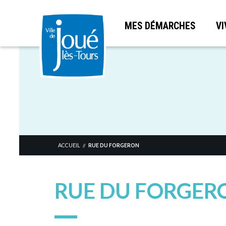
MES DÉMARCHES
VI
Aller
au
contenu
principal
ACCUEIL
RUE DU FORGERON
//
RUE DU FORGER