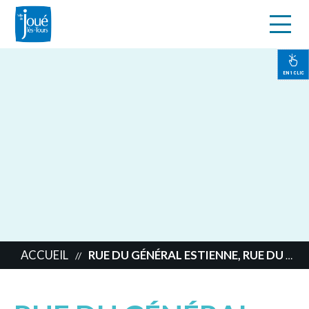
s
Aller
au
contenu
EN 1 CLIC
principal
ACCUEIL
RUE DU GÉNÉRAL ESTIENNE, RUE DU MARÉCHAL JUIN, RUE DU MARÉCHAL FOCH
//