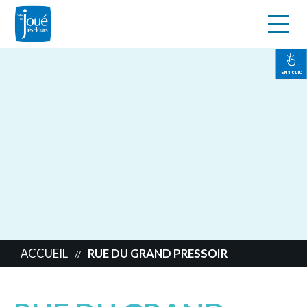
s
Aller
au
contenu
EN 1 CLIC
principal
ACCUEIL
RUE DU GRAND PRESSOIR
//