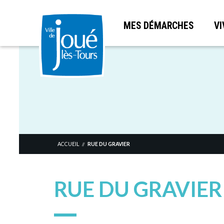
MES DÉMARCHES
VI
Aller
au
contenu
principal
ACCUEIL
RUE DU GRAVIER
//
RUE DU GRAVIER