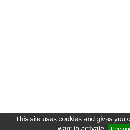
This site uses cookies and gives you 
want to activate
Persona