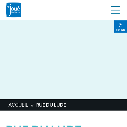
s
Aller
au
contenu
EN 1 CLIC
principal
ACCUEIL
RUE DU LUDE
//