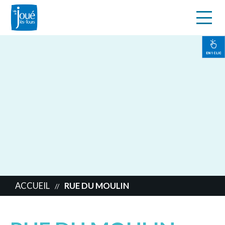
s
Aller
au
contenu
EN 1 CLIC
principal
ACCUEIL
RUE DU MOULIN
//