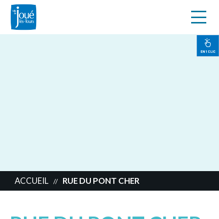
s
Aller
au
contenu
EN 1 CLIC
principal
ACCUEIL
RUE DU PONT CHER
//