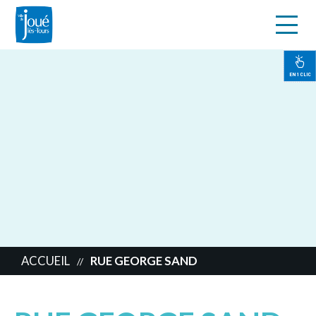
s
Aller
au
contenu
EN 1 CLIC
principal
ACCUEIL
RUE GEORGE SAND
//