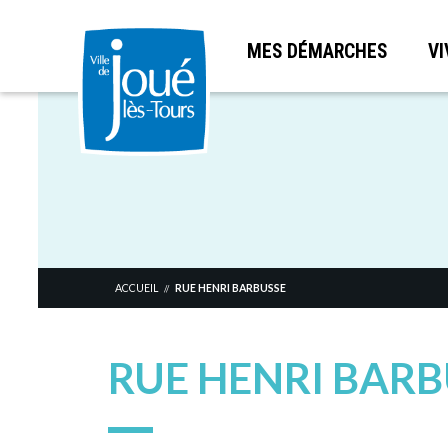
MES DÉMARCHES
VI
Aller
au
contenu
principal
ACCUEIL
RUE HENRI BARBUSSE
//
RUE HENRI BARB