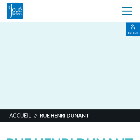
s
Aller
au
contenu
EN 1 CLIC
principal
ACCUEIL
RUE HENRI DUNANT
//