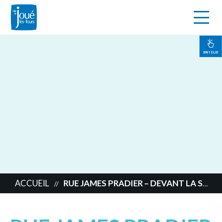
s
Aller
au
contenu
EN 1 CLIC
principal
ACCUEIL
RUE JAMES PRADIER – DEVANT LA SALLE DE COMBAT
//