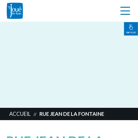
s
Aller
au
contenu
EN 1 CLIC
principal
ACCUEIL
RUE JEAN DE LA FONTAINE
//