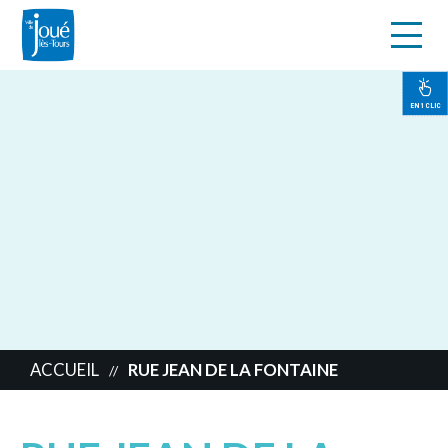
s
Aller
au
contenu
EN 1 CLIC
principal
ACCUEIL
RUE JEAN DE LA FONTAINE
//