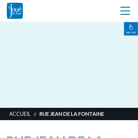
s
Aller
au
contenu
EN 1 CLIC
principal
ACCUEIL
RUE JEAN DE LA FONTAINE
//