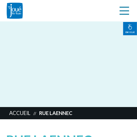
s
Aller
au
contenu
EN 1 CLIC
principal
ACCUEIL
RUE LAENNEC
//