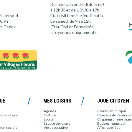
Du lundi au vendredi de 8h30
à 12h30 et de 13h30 à 17h.
Mitterrand
État civil fermé le jeudi matin.
 LORY
Le samedi de 9h à 12h
rs Cedex
(État Civil et Formalités
citoyennes uniquement).
OUÉ
MES LOISIRS
JOUÉ CITOYEN
Agenda
Conseil municipal
périscolaire
Culture
Conseils de démocrati
Sports
Organigramme mair
Espace de loisirs
Budget municipal
tion sociale
Vie associative
Affichage légal