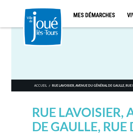
MES DÉMARCHES
VI
Aller
au
contenu
principal
ACCUEIL
RUE LAVOISIER, AVENUE DU GÉNÉRAL DE GAULLE, RUE
//
RUE LAVOISIER,
DE GAULLE, RUE