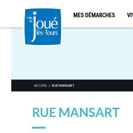
MES DÉMARCHES
VI
Aller
au
contenu
principal
ACCUEIL
RUE MANSART
//
RUE MANSART