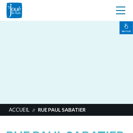
s
Aller
au
contenu
EN 1 CLIC
principal
ACCUEIL
RUE PAUL SABATIER
//