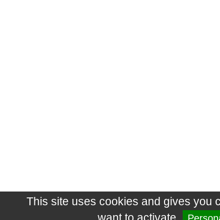
This site uses cookies and gives you 
want to activate
Persona