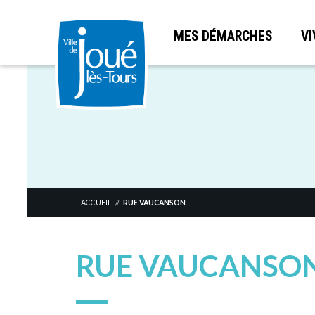
MES DÉMARCHES
VI
Aller
au
contenu
principal
ACCUEIL
RUE VAUCANSON
//
RUE VAUCANSO